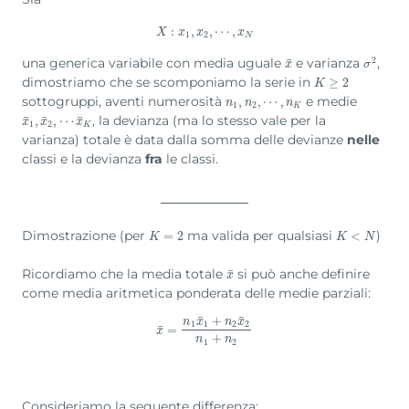
X
:
:
x
1
,
,
x
2
,
,
⋯
⋯
,
x
N
,
X
x
x
x
1
2
N
2
¯
una generica variabile con media uguale
e varianza
,
x
¯
σ
2
x
σ
dimostriamo che se scomponiamo la serie in
K
≥
≥
2
2
K
sottogruppi, aventi numerosità
e medie
n
1
,
,
n
2
,
,
⋯
⋯
,
n
,
K
n
n
n
1
2
K
¯
¯
¯
, la devianza (ma lo stesso vale per la
x
¯
,
1
,
x
¯
,
2
⋯
,
⋯
x
¯
K
x
x
x
1
2
K
varianza) totale è data dalla somma delle devianze
nelle
classi e la devianza
fra
le classi.
Dimostrazione (per
ma valida per qualsiasi
)
K
=
=
2
2
K
<
<
N
K
K
N
¯
Ricordiamo che la media totale
si può anche definire
x
¯
x
come media aritmetica ponderata delle medie parziali:
¯
¯
+
n
x
n
x
1
1
2
2
¯
x
¯
=
=
n
1
x
¯
1
+
n
2
x
¯
2
n
1
+
n
2
x
+
n
n
1
2
Consideriamo la seguente differenza: