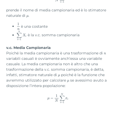
N
=
1
i
prende il nome di media campionaria ed è lo stimatore
naturale di
.
μ
μ
1
è una costante
1
n
n
n
∑
è la v.c. somma campionaria
∑
i
=
1
n
X
i
X
i
=
1
i
v.c. Media Campionaria
Poiché la media campionaria è una trasformazione di
n
n
variabili casuali è ovviamente anch’essa una variabile
casuale. La media campionaria non è altro che una
trasformazione della v.c. somma campionaria, è detta,
infatti, stimatore naturale di
poiché è la funzione che
μ
μ
avremmo utilizzato per calcolare
se avessimo avuto a
μ
μ
disposizione l’intera popolazione:
N
1
∑
μ
=
=
1
N
∑
i
=
1
N
x
i
μ
x
i
N
=
1
i