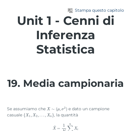
Vai al contenuto principale
Stampa questo capitolo
Unit 1 - Cenni di
Inferenza
Statistica
19. Media campionaria
2
Se assumiamo che
e dato un campione
X
∼
∼
(
μ
(
,
σ
,
2
)
)
X
μ
σ
casuale
, la quantità
{
{
X
1
,
X
,
2
,
…
,
,
X
…
n
}
,
}
X
X
X
1
2
n
n
1
∑
¯
X
¯
=
=
1
N
∑
i
=
1
n
X
i
X
X
i