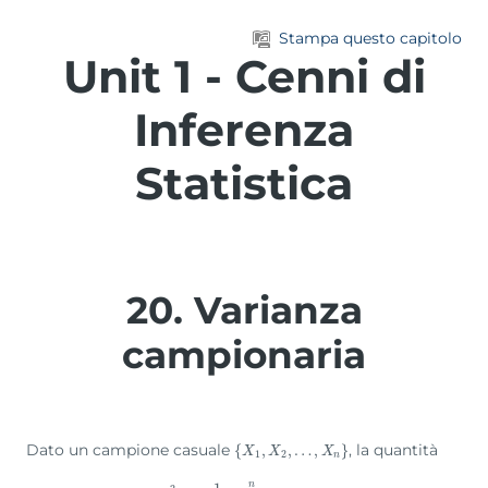
Vai al contenuto principale
Stampa questo capitolo
Unit 1 - Cenni di
Inferenza
Statistica
20. Varianza
campionaria
Dato un campione casuale
, la quantità
{
{
X
1
,
X
,
2
,
…
,
,
X
…
n
}
,
}
X
X
X
1
2
n
n