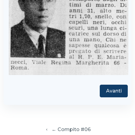
Avanti
  ← Compito #06