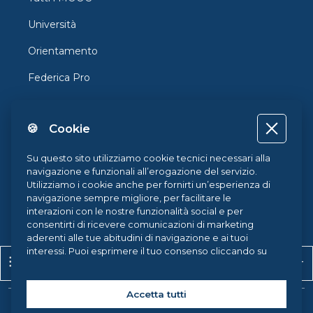
Università
Orientamento
Federica Pro
FedericaX
🍪 Cookie
Federica Coursera
Accessibilità
Su questo sito utilizziamo cookie tecnici necessari alla
navigazione e funzionali all’erogazione del servizio.
Privacy
Utilizziamo i cookie anche per fornirti un’esperienza di
navigazione sempre migliore, per facilitare le
Termini e Condizioni
interazioni con le nostre funzionalità social e per
consentirti di ricevere comunicazioni di marketing
Cookie Policy
aderenti alle tue abitudini di navigazione e ai tuoi
interessi. Puoi esprimere il tuo consenso cliccando su
Apri indice del corso
Apr
Cookie Center
ACCETTA TUTTI. Chiudendo il banner, continueranno ad
operare i soli cookie tecnici. Potrai sempre gestire le
tue preferenze accedendo al nostro
Cookie Center
e
Accetta tutti
ottenere maggiori informazioni sui cookie utilizzati,