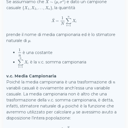
2
Se assumiamo che
e dato un campione
X
∼
∼
(
μ
(
,
σ
,
2
)
)
X
μ
σ
casuale
, la quantità
{
{
X
1
,
X
,
2
,
…
,
,
…
X
n
}
,
}
X
X
X
1
2
n
n
1
∑
¯
X
¯
=
=
1
N
∑
i
=
1
n
X
i
X
X
i
N
=
1
i
prende il nome di media campionaria ed è lo stimatore
naturale di
.
μ
μ
1
è una costante
1
n
n
n
∑
è la v.c. somma campionaria
∑
i
=
1
n
X
i
X
i
=
1
i
v.c. Media Campionaria
Poiché la media campionaria è una trasformazione di
n
n
variabili casuali è ovviamente anch’essa una variabile
casuale. La media campionaria non è altro che una
trasformazione della v.c. somma campionaria, è detta,
infatti, stimatore naturale di
poiché è la funzione che
μ
μ
avremmo utilizzato per calcolare
se avessimo avuto a
μ
μ
disposizione l’intera popolazione:
N