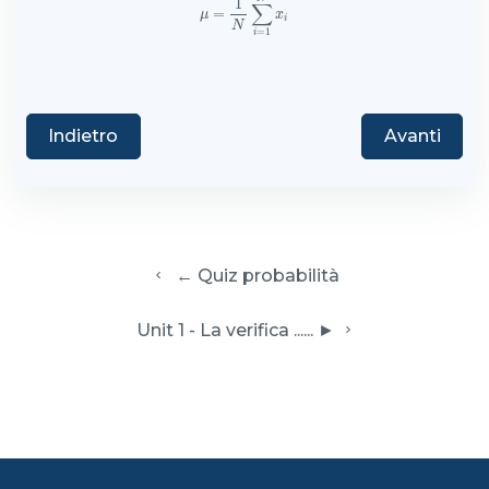
1
∑
μ
=
=
1
N
∑
i
=
1
N
x
i
μ
x
i
N
=
1
i
Indietro
Avanti
  ← Quiz probabilità
 Unit 1 - La verifica ...... ► 