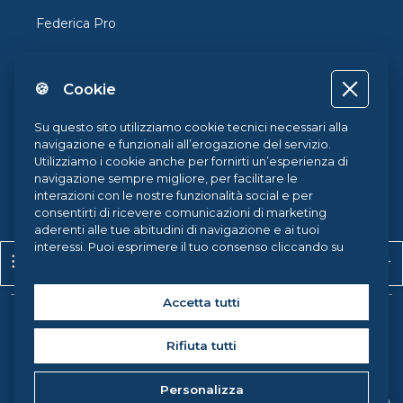
Federica Pro
FedericaX
🍪 Cookie
Federica Coursera
Accessibilità
Su questo sito utilizziamo cookie tecnici necessari alla
navigazione e funzionali all’erogazione del servizio.
Privacy
Utilizziamo i cookie anche per fornirti un’esperienza di
navigazione sempre migliore, per facilitare le
Termini e Condizioni
interazioni con le nostre funzionalità social e per
consentirti di ricevere comunicazioni di marketing
Cookie Policy
aderenti alle tue abitudini di navigazione e ai tuoi
interessi. Puoi esprimere il tuo consenso cliccando su
Apri indice del corso
Apr
Cookie Center
ACCETTA TUTTI. Chiudendo il banner, continueranno ad
operare i soli cookie tecnici. Potrai sempre gestire le
tue preferenze accedendo al nostro
Cookie Center
e
Accetta tutti
ottenere maggiori informazioni sui cookie utilizzati,
Copyright © 2026 Federica Weblearning, all rights reserved. |
visitando la nostra
Cookie Policy
.
Rifiuta tutti
Federica Weblearning - Centro di Ateneo per l'Innovazione, la
Sperimentazione e la Diffusione della Didattica Multimediale
Personalizza
Università degli Studi di Napoli Federico II, via Partenope 36 -