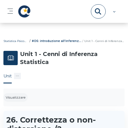
Vai al contenuto principale
Pannello laterale
Statistica Psicometrica
#06: introduzione all'inferenza statistica
Unit 1 - Cenni di Inferenza Statistica
Unit 1 - Cenni di Inferenza
Statistica
Unit
Aggregazione dei criteri
Visualizzare
26. Correttezza o non-