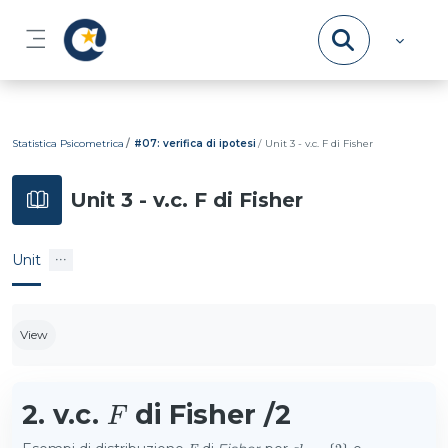
Skip to main content
Side panel
Statistica Psicometrica
#07: verifica di ipotesi
Unit 3 - v.c. F di Fisher
Unit 3 - v.c. F di Fisher
Unit
Completion requirements
View
2.
v.c.
di Fisher /2
F
F