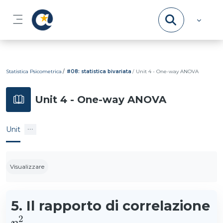
Vai al contenuto principale
Pannello laterale
Statistica Psicometrica
#08: statistica bivariata
Unit 4 - One-way ANOVA
Unit 4 - One-way ANOVA
Unit
Aggregazione dei criteri
Visualizzare
5.
Il rapporto di correlazione
2
η
2