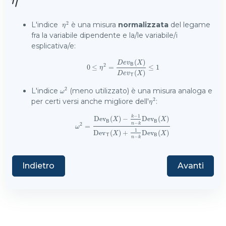
η
2
L'indice
è una misura
normalizzata
del legame
η
2
η
fra la variabile dipendente e la/le variabile/i
esplicativa/e:
(
)
D
e
v
X
B
2
0
0
≤
≤
η
2
=
D
=
e
v
B
(
X
)
D
e
v
≤
T
(
1
X
)
≤
1
η
(
)
D
e
v
X
T
2
L'indice
(meno utilizzato) è una misura analoga e
ω
2
ω
2
per certi versi anche migliore dell'
:
η
2
η
−
1
k
Dev
(
)
−
Dev
(
)
X
X
B
B
−
n
k
2
ω
2
=
=
Dev
B
(
X
)
−
k
−
1
n
−
k
Dev
B
(
X
)
Dev
T
(
X
)
+
1
n
−
k
ω
1
Dev
(
)
+
Dev
(
)
X
X
T
B
−
n
k
Indietro
Avanti