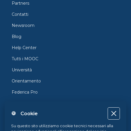
Partners
Contatti
Newsroom
Blog
Help Center
Tutti i MOOC
Università
Orientamento
Federica Pro
FedericaX
🍪 Cookie
Federica Coursera
Accessibilità
Su questo sito utilizziamo cookie tecnici necessari alla