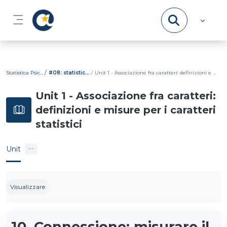
Vai al contenuto principale
Pannello laterale
Statistica Psicometrica
#08: statistica bivariata
Unit 1 - Associazione fra caratteri: definizioni e misure per i caratteri statistici
Unit 1 - Associazione fra caratteri:
definizioni e misure per i caratteri
statistici
Unit
Aggregazione dei criteri
Visualizzare
10. Connessione: misurare il