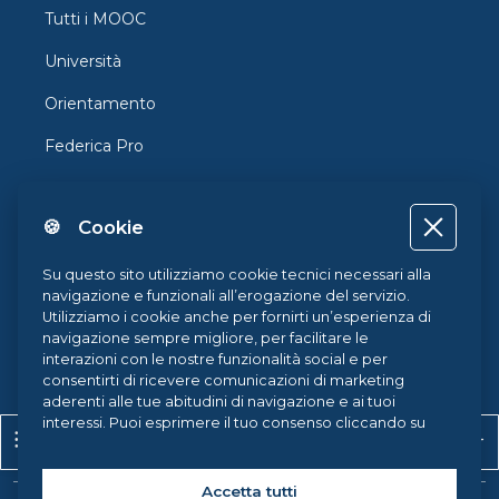
Tutti i MOOC
Università
Orientamento
Federica Pro
FedericaX
🍪 Cookie
Federica Coursera
Accessibilità
Su questo sito utilizziamo cookie tecnici necessari alla
navigazione e funzionali all’erogazione del servizio.
Privacy
Utilizziamo i cookie anche per fornirti un’esperienza di
navigazione sempre migliore, per facilitare le
Termini e Condizioni
interazioni con le nostre funzionalità social e per
consentirti di ricevere comunicazioni di marketing
Cookie Policy
aderenti alle tue abitudini di navigazione e ai tuoi
interessi. Puoi esprimere il tuo consenso cliccando su
Apri indice del corso
Apr
Cookie Center
ACCETTA TUTTI. Chiudendo il banner, continueranno ad
operare i soli cookie tecnici. Potrai sempre gestire le
tue preferenze accedendo al nostro
Cookie Center
e
Accetta tutti