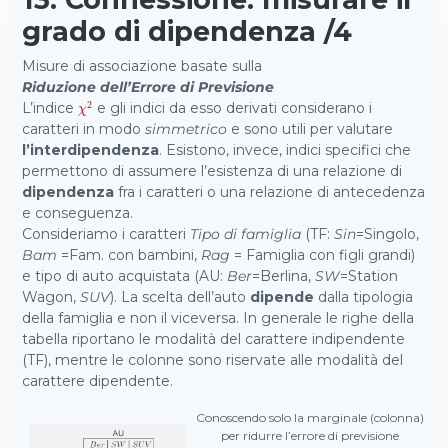
grado di dipendenza /4
Misure di associazione basate sulla
Riduzione dell’Errore di Previsione
2
L’indice
e gli indici da esso derivati considerano i
χ
2
χ
caratteri in modo
simmetrico
e sono utili per valutare
l’interdipendenza
. Esistono, invece, indici specifici che
permettono di assumere l’esistenza di una relazione di
dipendenza
fra i caratteri o una relazione di antecedenza
e conseguenza.
Consideriamo i caratteri
Tipo di famiglia
(TF:
Sin
=Singolo,
Bam
=Fam. con bambini,
Rag
= Famiglia con figli grandi)
e tipo di auto acquistata (AU:
Ber
=Berlina,
SW
=Station
Wagon,
SUV
). La scelta dell’auto
dipende
dalla tipologia
della famiglia e non il viceversa. In generale le righe della
tabella riportano le modalità del carattere indipendente
(TF), mentre le colonne sono riservate alle modalità del
carattere dipendente.
Conoscendo solo la marginale (colonna)
per ridurre l’errore di previsione