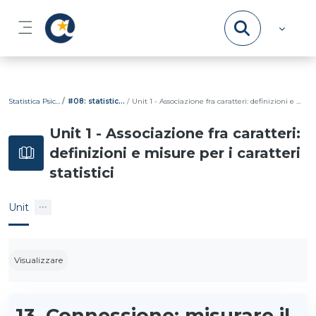
Vai al contenuto principale
Pannello laterale
Statistica Psicometrica
#08: statistica bivariata
Unit 1 - Associazione fra caratteri: definizioni e misure per i caratteri statistici
Unit 1 - Associazione fra caratteri:
definizioni e misure per i caratteri
statistici
Unit
Aggregazione dei criteri
Visualizzare
13. Connessione: misurare il