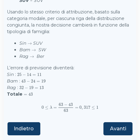
SUV
= SUV
Usando lo stesso criterio di attribuzione, basato sulla
categoria modale, per ciascuna riga della distribuzione
congiunta, la nostra decisione cambierà in funzione della
tipologia di famiglia:
Sin
SUV
→
→
Bam
SW
→
→
Rag
Ber
→
→
L’errore di previsione diventerà:
Sin
:
25
25
−
−
14
14
=
11
=
11
Bam
:
43
43
−
−
24
24
=
=
19
19
Rag
:
32
32
−
−
19
19
=
13
=
13
Totale
=
=
43
43
63
−
43
0
≤
0
≤
λ
=
=
63
−
43
63
=
=
0
0
,
,
317
317
≤
1
≤
1
λ
63
Indietro
Avanti