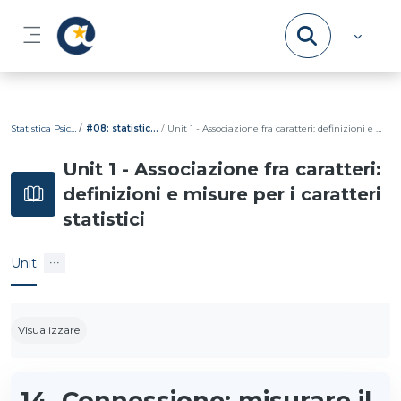
Vai al contenuto principale
Pannello laterale
Statistica Psicometrica
#08: statistica bivariata
Unit 1 - Associazione fra caratteri: definizioni e misure per i caratteri statistici
Unit 1 - Associazione fra caratteri:
definizioni e misure per i caratteri
statistici
Unit
Aggregazione dei criteri
Visualizzare
14. Connessione: misurare il