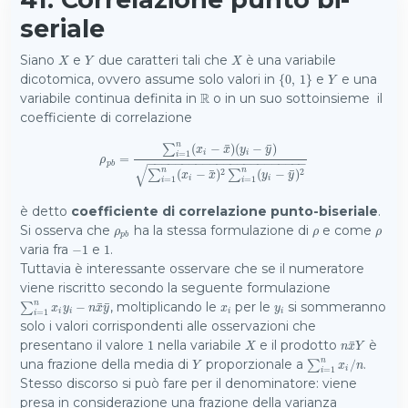
seriale
Siano
e
due caratteri tali che
è una variabile
X
Y
X
X
Y
X
dicotomica, ovvero assume solo valori in
e
e una
{
{
0
0
,
,
1
1
}
}
Y
Y
variabile continua definita in
R
o in un suo sottoinsieme il
R
coefficiente di correlazione
¯
¯
n
(
−
)
(
−
)
∑
x
x
y
y
=
1
i
i
i
=
ρ
−
−
−
−
−
−
−
−
−
−
−
−
−
−
−
−
−
−
−
−
−
−
−
ρ
p
b
=
∑
i
=
1
n
(
x
i
−
x
¯
)
(
y
i
−
y
¯
)
∑
i
=
1
n
(
x
i
−
x
¯
)
2
∑
i
=
1
n
(
y
i
−
y
¯
)
2
p
b
√
¯
¯
n
n
2
2
(
−
)
(
−
)
∑
∑
x
x
y
y
=
1
=
1
i
i
i
i
è detto
coefficiente di correlazione punto-biseriale
.
Si osserva che
ha la stessa formulazione di
e come
ρ
p
b
ρ
ρ
ρ
ρ
ρ
p
b
varia fra
e
.
−
−
1
1
1
1
Tuttavia è interessante osservare che se il numeratore
viene riscritto secondo la seguente formulazione
¯
¯
, moltiplicando le
per le
si sommeranno
n
∑
i
=
1
n
x
i
y
i
−
−
n
x
¯
y
¯
x
i
y
i
∑
x
y
n
x
y
x
y
=
1
i
i
i
i
i
solo i valori corrispondenti alle osservazioni che
¯
presentano il valore
nella variabile
e il prodotto
è
1
1
X
n
x
¯
Y
X
n
x
Y
una frazione della media di
proporzionale a
.
n
Y
∑
i
=
1
n
x
i
/
/
n
∑
Y
x
n
=
1
i
i
Stesso discorso si può fare per il denominatore: viene
presa in considerazione una frazione della varianza