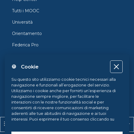
Tutti i MOOC
Università
Orientamento
Federica Pro
FedericaX
🍪 Cookie
Federica Coursera
Accessibilità
Su questo sito utilizziamo cookie tecnici necessari alla
navigazione e funzionali all’erogazione del servizio.
Privacy
Utilizziamo i cookie anche per fornirti un’esperienza di
navigazione sempre migliore, per facilitare le
Termini e Condizioni
interazioni con le nostre funzionalità social e per
consentirti di ricevere comunicazioni di marketing
Cookie Policy
aderenti alle tue abitudini di navigazione e ai tuoi
interessi. Puoi esprimere il tuo consenso cliccando su
Apri indice del corso
Apr
Cookie Center
ACCETTA TUTTI. Chiudendo il banner, continueranno ad
operare i soli cookie tecnici. Potrai sempre gestire le