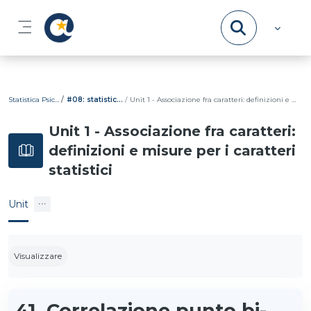
Vai al contenuto principale
Pannello laterale
Statistica Psicometrica
#08: statistica bivariata
Unit 1 - Associazione fra caratteri: definizioni e misure per i caratteri statistici
Unit 1 - Associazione fra caratteri:
definizioni e misure per i caratteri
statistici
Unit
Aggregazione dei criteri
Visualizzare
41. Correlazione punto bi-