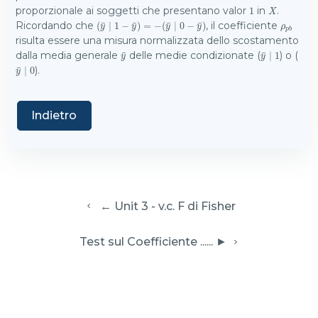
proporzionale ai soggetti che presentano valor
in
.
1
1
X
X
¯
¯
¯
¯
Ricordando che
, il coefficiente
(
(
y
¯
∣
∣
1
1
−
−
y
¯
)
)
=
=
−
(
−
y
¯
(
∣
0
∣
−
0
y
−
¯
)
)
ρ
p
b
y
y
y
y
ρ
p
b
risulta essere una misura normalizzata dello scostamento
¯
¯
dalla media generale
delle medie condizionate (
) o (
y
¯
y
¯
∣
∣
1
1
y
y
¯
).
y
¯
∣
∣
0
0
y
Indietro
  ← Unit 3 - v.c. F di Fisher
 Test sul Coefficiente ...... ► 