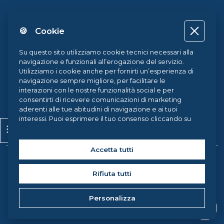
FedericaX
🍪 Cookie
Federica Coursera
Accessibilità
Su questo sito utilizziamo cookie tecnici necessari alla
navigazione e funzionali all’erogazione del servizio.
Privacy
Utilizziamo i cookie anche per fornirti un’esperienza di
navigazione sempre migliore, per facilitare le
Termini e Condizioni
interazioni con le nostre funzionalità social e per
consentirti di ricevere comunicazioni di marketing
Cookie Policy
aderenti alle tue abitudini di navigazione e ai tuoi
interessi. Puoi esprimere il tuo consenso cliccando su
Cookie Center
Apri indice del corso
ACCETTA TUTTI. Chiudendo il banner, continueranno ad
operare i soli cookie tecnici. Potrai sempre gestire le
tue preferenze accedendo al nostro
Cookie Center
e
Accetta tutti
ottenere maggiori informazioni sui cookie utilizzati,
Copyright © 2026 Federica Weblearning, all rights reserved. |
visitando la nostra
Cookie Policy
.
Rifiuta tutti
Federica Weblearning - Centro di Ateneo per l'Innovazione, la
Sperimentazione e la Diffusione della Didattica Multimediale
Personalizza
Università degli Studi di Napoli Federico II, via Partenope 36 -
80121, Napoli (Italy) C.F. 00876220633