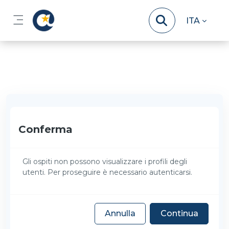
Vai al contenuto principale
ITA
Pannello laterale
Conferma
Gli ospiti non possono visualizzare i profili degli
utenti. Per proseguire è necessario autenticarsi.
Annulla
Continua