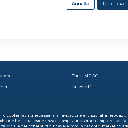
Annulla
Continua
 siamo
Tutti i MOOC
tners
Università
tatti
Orientamento
wsroom
Federica Pro
amo cookie tecnici necessari alla navigazione e funzionali all’erogazion
g
FedericaX
che per fornirti un’esperienza di navigazione sempre migliore, per facil
lità social e per consentirti di ricevere comunicazioni di marketing ade