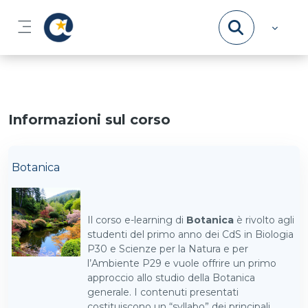
Vai al contenuto principale
Pannello laterale
Informazioni sul corso
Botanica
Il corso e-learning di
Botanica
è rivolto agli
studenti del primo anno dei CdS in Biologia
P30 e Scienze per la Natura e per
l’Ambiente P29 e vuole offrire un primo
approccio allo studio della Botanica
generale. I contenuti presentati
costituiscono un “syllabo” dei principali