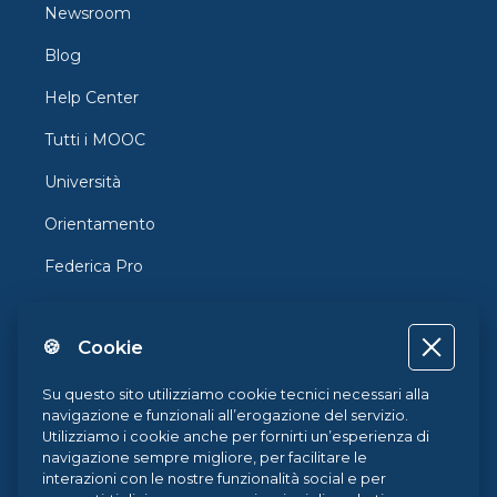
Newsroom
Blog
Help Center
Tutti i MOOC
Università
Orientamento
Federica Pro
FedericaX
🍪 Cookie
Federica Coursera
Accessibilità
Su questo sito utilizziamo cookie tecnici necessari alla
navigazione e funzionali all’erogazione del servizio.
Privacy
Utilizziamo i cookie anche per fornirti un’esperienza di
navigazione sempre migliore, per facilitare le
Termini e Condizioni
interazioni con le nostre funzionalità social e per