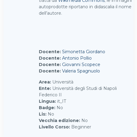
tratta da
Wikimedia Commons
; le immagini
autoprodotte riportano in didascalia il nome
dell’autore.
Docente:
Simonetta Giordano
Docente:
Antonio Pollio
Docente:
Giovanni Scopece
Docente:
Valeria Spagnuolo
Area
:
Università
Ente
:
Università degli Studi di Napoli
Federico II
Lingua
:
it_IT
Badge
:
No
Lis
:
No
Vecchia edizione
:
No
Livello Corso
:
Beginner