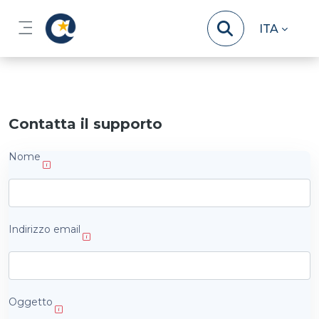
Vai al contenuto principale
ITA
Pannello laterale
Contatta il supporto
Nome
Indirizzo email
Oggetto