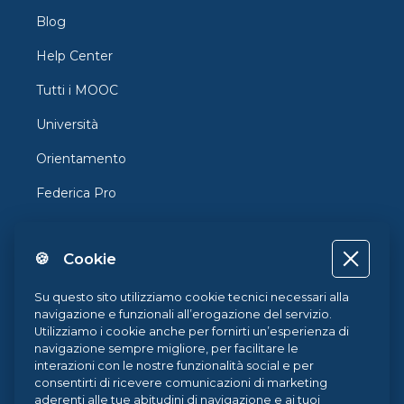
Blog
Help Center
Tutti i MOOC
Università
Orientamento
Federica Pro
FedericaX
🍪 Cookie
Federica Coursera
Accessibilità
Su questo sito utilizziamo cookie tecnici necessari alla
navigazione e funzionali all’erogazione del servizio.
Privacy
Utilizziamo i cookie anche per fornirti un’esperienza di
navigazione sempre migliore, per facilitare le
Termini e Condizioni
interazioni con le nostre funzionalità social e per
consentirti di ricevere comunicazioni di marketing
Cookie Policy
aderenti alle tue abitudini di navigazione e ai tuoi