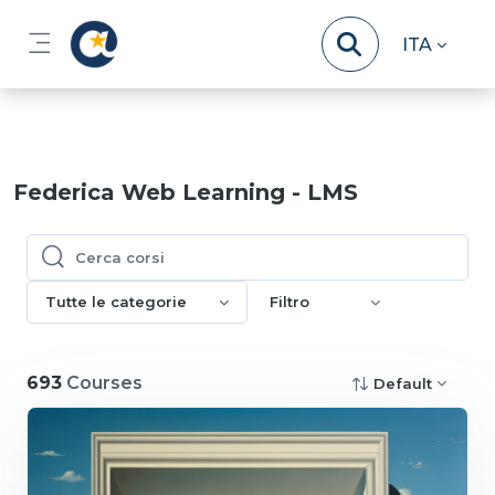
Vai al contenuto principale
ITA
Pannello laterale
Federica Web Learning - LMS
Cerca corsi
Cerca corsi
Tutte le categorie
Filtro
693
Courses
Default