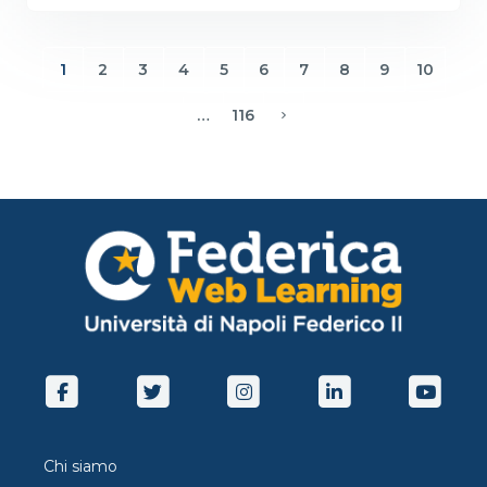
1
2
3
4
5
6
7
8
9
10
(current)
…
116
Avanti
Chi siamo