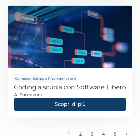
Computer Science e Programmazione
Coding a scuola con Software Libero
A. Formiconi
Scopri di più
1
2
3
4
5
(current)
Avant