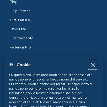
Blog
Help Center
Tutti i MOOC
Università
Orientamento
Federica Pro
FedericaX
🍪 Cookie
Federica Coursera
Accessibilità
Su questo sito utilizziamo cookie tecnici necessari alla
navigazione e funzionali all’erogazione del servizio.
Privacy
Utilizziamo i cookie anche per fornirti un’esperienza di
navigazione sempre migliore, per facilitare le
Termini e Condizioni
interazioni con le nostre funzionalità social e per
consentirti di ricevere comunicazioni di marketing
Cookie Policy
aderenti alle tue abitudini di navigazione e ai tuoi
interessi. Puoi esprimere il tuo consenso cliccando su