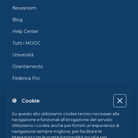
Newsroom
Blog
Help Center
Tutti i MOOC
Università
Orientamento
Federica Pro
FedericaX
🍪 Cookie
Federica Coursera
Accessibilità
Su questo sito utilizziamo cookie tecnici necessari alla
navigazione e funzionali all’erogazione del servizio.
Privacy
Utilizziamo i cookie anche per fornirti un’esperienza di
navigazione sempre migliore, per facilitare le
Termini e Condizioni
interazioni con le nostre funzionalità social e per