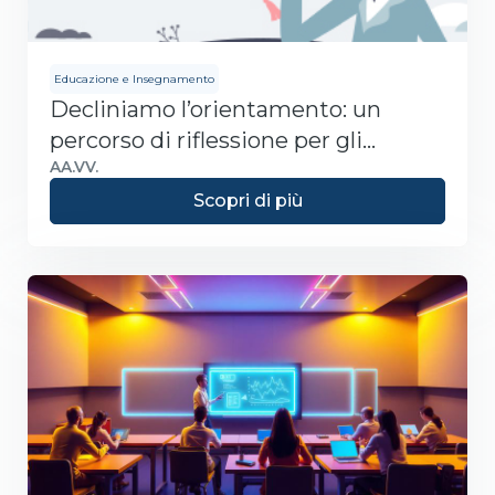
Educazione e Insegnamento
Decliniamo l’orientamento: un
percorso di riflessione per gli
insegnanti
AA.VV.
Scopri di più