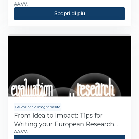
AA.VV.
Scopri di più
Educazione e Insegnamento
From Idea to Impact: Tips for
Writing your European Research
Proposal
AA.VV.