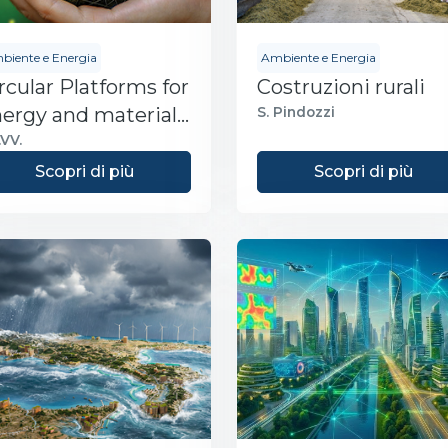
biente e Energia
Ambiente e Energia
rcular Platforms for
Costruzioni rurali
ergy and materials
S. Pindozzi
covery - Module 2
VV.
Scopri di più
Scopri di più