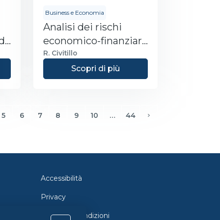
Business e Economia
Analisi dei rischi
ida
economico-finanziari
d’impresa
R. Civitillo
Scopri di più
5
6
7
8
9
10
…
44
Avanti
Accessibilità
Privacy
Termini e Condizioni