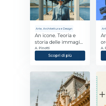
Arte, Architettura e Design
Art
An icone. Teoria e
A
storia delle immagini
or
che negano sé stesse
A. Pinotti
A.
Scopri di più