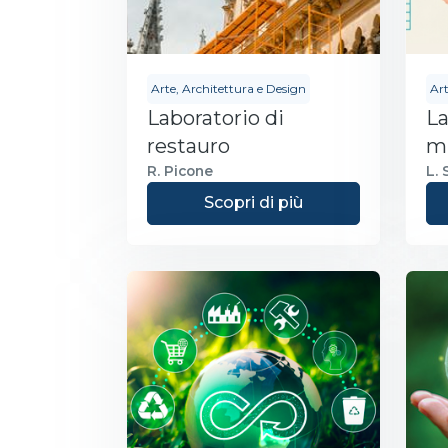
Arte, Architettura e Design
Art
Laboratorio di
La
restauro
m
ne
R. Picone
L.
Scopri di più