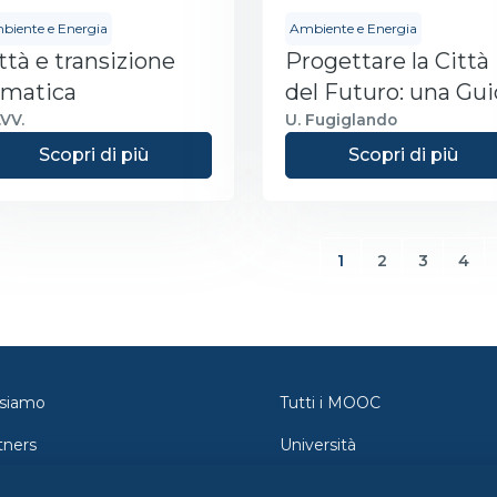
biente e Energia
Ambiente e Energia
ttà e transizione
Progettare la Città
imatica
del Futuro: una Gu
Pratica alla Data
VV.
U. Fugiglando
Science Urbana
Scopri di più
Scopri di più
1
2
3
4
(current)
 siamo
Tutti i MOOC
tners
Università
tatti
Orientamento