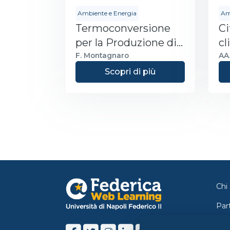
Ambiente e Energia
Am
Termoconversione
Ci
per la Produzione di
cl
Energia
F. Montagnaro
AA.
Scopri di più
Chi
Par
Con