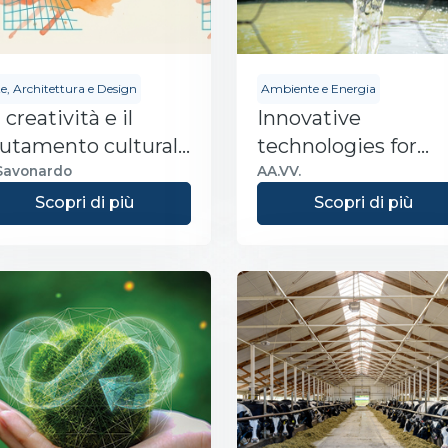
e, Architettura e Design
Ambiente e Energia
 creatività e il
Innovative
utamento culturale
technologies for
ll'era digitale
sustainable water
 Savonardo
AA.VV.
management
Scopri di più
Scopri di più