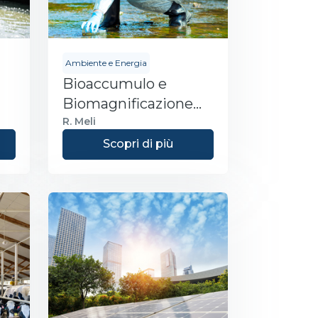
Ambiente e Energia
Bioaccumulo e
Biomagnificazione
degli Inquinanti
R. Meli
Ambientali
Scopri di più