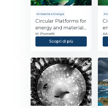
Ambiente e Energia
Am
Circular Platforms for
Ci
energy and materials
en
Recovery - Module 1
re
M. Piumetti
AA.
Scopri di più