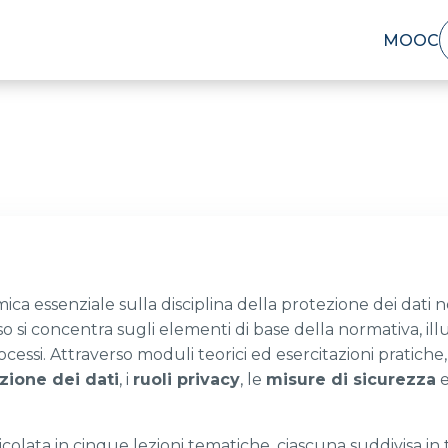
MOOC
ca essenziale sulla disciplina della protezione dei dati 
so si concentra sugli elementi di base della normativa, i
ocessi. Attraverso moduli teorici ed esercitazioni pratiche
zione dei dati
, i
ruoli privacy
, le
misure di sicurezza
e
ticolata in cinque lezioni tematiche, ciascuna suddivisa i