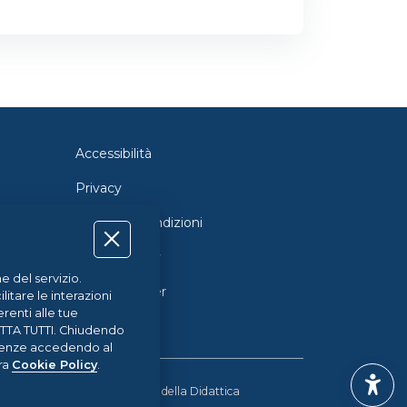
Accessibilità
Privacy
Termini e Condizioni
Cookie Policy
e del servizio.
Cookie Center
itare le interazioni
renti alle tue
CETTA TUTTI. Chiudendo
ferenze accedendo al
tra
Cookie Policy
.
erimentazione e la Diffusione della Didattica