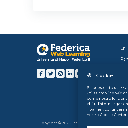
Chi
Par
Con
🍪 Cookie
Ne
Su questo sito utilizzi
Blo
Utilizziamo i cookie an
con le nostre funziona
Hel
abitudini di navigazio
il banner, continueran
nostro
Cookie Center
Copyright © 2026 Federica Weblearning, all rights r