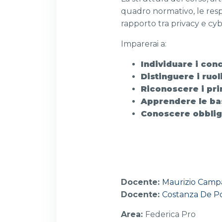
quadro normativo, le resp
rapporto tra privacy e cybe
Imparerai a:
Individuare i conc
Distinguere i ruo
Riconoscere i princ
Apprendere le basi
Conoscere obbligh
Docente:
Maurizio Cam
Docente:
Costanza De Po
Area
:
Federica Pro