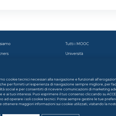
 siamo
Tutti i MOOC
tners
Università
tatti
Orientamento
wsroom
Federica Pro
amo cookie tecnici necessari alla navigazione e funzionali all’erogazion
g
FedericaX
che per fornirti un’esperienza di navigazione sempre migliore, per facil
lità social e per consentirti di ricevere comunicazioni di marketing ade
p Center
Federica Coursera
ne e ai tuoi interessi. Puoi esprimere il tuo consenso cliccando su AC
no ad operare i soli cookie tecnici. Potrai sempre gestire le tue pre
e ottenere maggiori informazioni sui cookie utilizzati, visitando la nos
eserved. | Federica Weblearning - Centro di Ateneo per l'Innovazione, la Sp