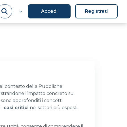
Accedi
Registrati
nel contesto della Pubbliche
llustrandone l’impatto concreto su
, sono approfonditi i concetti
 i
casi critici
nei settori più esposti,
n tre unità, consente di comprendere il