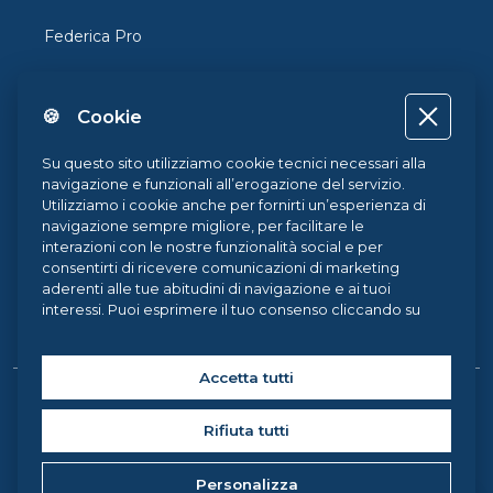
Federica Pro
FedericaX
🍪 Cookie
Federica Coursera
Accessibilità
Su questo sito utilizziamo cookie tecnici necessari alla
navigazione e funzionali all’erogazione del servizio.
Privacy
Utilizziamo i cookie anche per fornirti un’esperienza di
navigazione sempre migliore, per facilitare le
Termini e Condizioni
interazioni con le nostre funzionalità social e per
consentirti di ricevere comunicazioni di marketing
Cookie Policy
aderenti alle tue abitudini di navigazione e ai tuoi
interessi. Puoi esprimere il tuo consenso cliccando su
Cookie Center
ACCETTA TUTTI. Chiudendo il banner, continueranno ad
operare i soli cookie tecnici. Potrai sempre gestire le
tue preferenze accedendo al nostro
Cookie Center
e
Accetta tutti
ottenere maggiori informazioni sui cookie utilizzati,
Copyright © 2026 Federica Weblearning, all rights reserved. |
visitando la nostra
Cookie Policy
.
Rifiuta tutti
Federica Weblearning - Centro di Ateneo per l'Innovazione, la
Sperimentazione e la Diffusione della Didattica Multimediale
Personalizza
Università degli Studi di Napoli Federico II, via Partenope 36 -