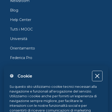
Newsroom
Blog
Help Center
Tutti i MOOC
Università
Orientamento
Federica Pro
FedericaX
🍪 Cookie
Federica Coursera
Accessibilità
Su questo sito utilizziamo cookie tecnici necessari alla
navigazione e funzionali all’erogazione del servizio.
Privacy
Utilizziamo i cookie anche per fornirti un’esperienza di
navigazione sempre migliore, per facilitare le
Termini e Condizioni
interazioni con le nostre funzionalità social e per
consentirti di ricevere comunicazioni di marketing