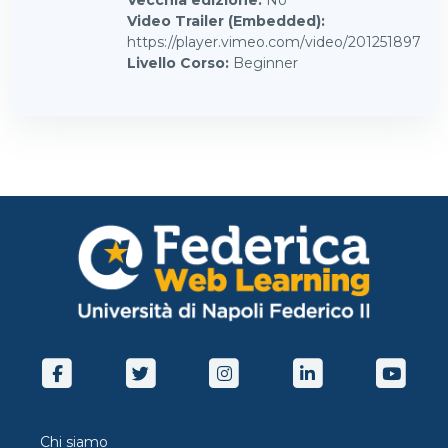
Vecchia edizione
:
No
Video Trailer (Embedded)
:
https://player.vimeo.com/video/201251897
Livello Corso
:
Beginner
Chi siamo