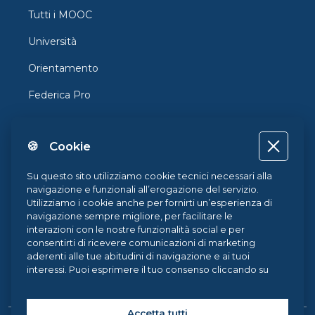
Tutti i MOOC
Università
Orientamento
Federica Pro
FedericaX
🍪 Cookie
Federica Coursera
Accessibilità
Su questo sito utilizziamo cookie tecnici necessari alla
navigazione e funzionali all’erogazione del servizio.
Privacy
Utilizziamo i cookie anche per fornirti un’esperienza di
navigazione sempre migliore, per facilitare le
Termini e Condizioni
interazioni con le nostre funzionalità social e per
consentirti di ricevere comunicazioni di marketing
Cookie Policy
aderenti alle tue abitudini di navigazione e ai tuoi
interessi. Puoi esprimere il tuo consenso cliccando su
Cookie Center
ACCETTA TUTTI. Chiudendo il banner, continueranno ad
operare i soli cookie tecnici. Potrai sempre gestire le
tue preferenze accedendo al nostro
Cookie Center
e
Accetta tutti