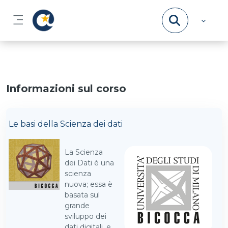
Vai al contenuto principale
Pannello laterale
Informazioni sul corso
Le basi della Scienza dei dati
La Scienza
dei Dati è una
scienza
nuova; essa è
basata sul
grande
sviluppo dei
dati digitali, e