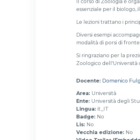
Il corso di Zoologia è or
essenziale per il biologo, 
Le lezioni trattano i princ
Diversi esempi accompagna
modalità di porsi di front
Si ringraziano per la prez
Zoologico dell'Università d
Docente:
Domenico Fulg
Area
:
Università
Ente
:
Università degli Stu
Lingua
:
it_IT
Badge
:
No
Lis
:
No
Vecchia edizione
:
No