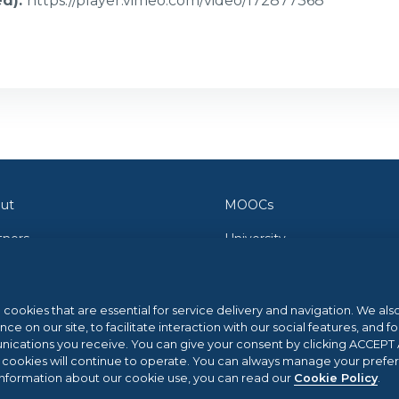
ed)
:
https://player.vimeo.com/video/172877368
ut
MOOCs
tners
University
tact Us
Orientation
wsroom
Federica Pro
l cookies that are essential for service delivery and navigation. We al
 on our site, to facilitate interaction with our social features, and fo
g
FedericaX
cations you receive. You can give your consent by clicking ACCEPT AL
l cookies will continue to operate. You can always manage your prefe
p Center
Federica Coursera
information about our cookie use, you can read our
Cookie Policy
.