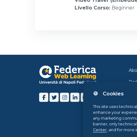
Video Trailer (Embedd
Livello Corso
:
Beginner
Abo
Par
🍪 Cookies
Con
Ne
This site uses technica
enhance your experience
Blo
any marketing communi
banner, only technica
Hel
Center
, and for more 