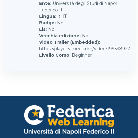
Ente
:
Università degli Studi di Napoli
Federico II
Lingua
:
it_IT
Badge
:
No
Lis
:
No
Vecchia edizione
:
No
Video Trailer (Embedded)
:
https://player.vimeo.com/video/199538922
Livello Corso
:
Beginner