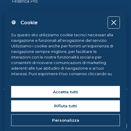
Federica Pro
FedericaX
🍪 Cookie
Federica Coursera
Accessibilità
Su questo sito utilizziamo cookie tecnici necessari alla
navigazione e funzionali all’erogazione del servizio.
Privacy
Utilizziamo i cookie anche per fornirti un’esperienza di
navigazione sempre migliore, per facilitare le
Termini e Condizioni
interazioni con le nostre funzionalità social e per
consentirti di ricevere comunicazioni di marketing
Cookie Policy
aderenti alle tue abitudini di navigazione e ai tuoi
interessi. Puoi esprimere il tuo consenso cliccando su
Cookie Center
ACCETTA TUTTI. Chiudendo il banner, continueranno ad
operare i soli cookie tecnici. Potrai sempre gestire le
tue preferenze accedendo al nostro
Cookie Center
e
Accetta tutti
ottenere maggiori informazioni sui cookie utilizzati,
Copyright © 2026 Federica Weblearning, all rights reserved. |
visitando la nostra
Cookie Policy
.
Rifiuta tutti
Federica Weblearning - Centro di Ateneo per l'Innovazione, la
Sperimentazione e la Diffusione della Didattica Multimediale
Personalizza
Università degli Studi di Napoli Federico II, via Partenope 36 -
80121, Napoli (Italy) C.F. 00876220633