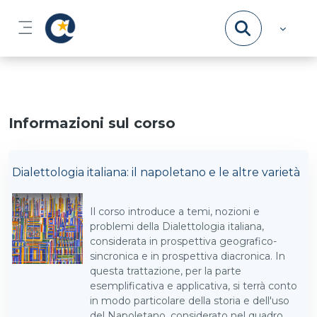
Vai al contenuto principale
Pannello laterale
Informazioni sul corso
Dialettologia italiana: il napoletano e le altre varietà
Il corso introduce a temi, nozioni e
problemi della Dialettologia italiana,
considerata in prospettiva geografico-
sincronica e in prospettiva diacronica. In
questa trattazione, per la parte
esemplificativa e applicativa, si terrà conto
in modo particolare della storia e dell'uso
del Napoletano, considerato nel quadro