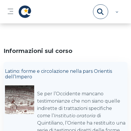
Vai al contenuto principale
Pannello laterale
Informazioni sul corso
Latino: forme e circolazione nella pars Orientis
dell’Impero
Se per l’Occidente mancano
testimonianze che non siano quelle
indirette di trattazioni specifiche
come l’
Institutio oratoria
di
Quintiliano, l’Oriente ha restituito una
serie di testimoni diretti delle forme