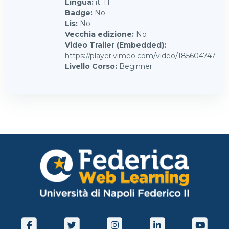
Lingua
:
it_IT
Badge
:
No
Lis
:
No
Vecchia edizione
:
No
Video Trailer (Embedded)
:
https://player.vimeo.com/video/185604747
Livello Corso
:
Beginner