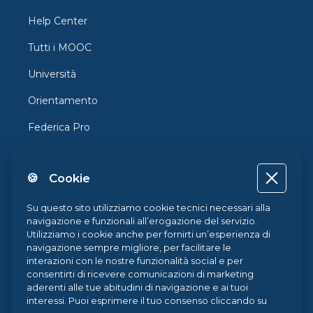
Help Center
Tutti i MOOC
Università
Orientamento
Federica Pro
FedericaX
🍪 Cookie
Federica Coursera
Accessibilità
Su questo sito utilizziamo cookie tecnici necessari alla
navigazione e funzionali all’erogazione del servizio.
Privacy
Utilizziamo i cookie anche per fornirti un’esperienza di
navigazione sempre migliore, per facilitare le
Termini e Condizioni
interazioni con le nostre funzionalità social e per
consentirti di ricevere comunicazioni di marketing
Cookie Policy
aderenti alle tue abitudini di navigazione e ai tuoi
interessi. Puoi esprimere il tuo consenso cliccando su