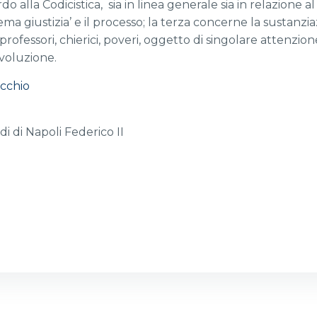
do alla Codicistica, sia in linea generale sia in relazione a
ma giustizia’ e il processo; la terza concerne la sustanzi
 professori, chierici, poveri, oggetto di singolare attenzio
voluzione.
cchio
di di Napoli Federico II