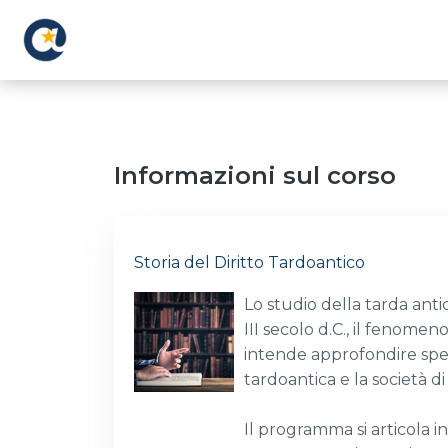
Vai al contenuto principale
Informazioni sul corso
Storia del Diritto Tardoantico
Lo studio della tarda anti
III secolo d.C., il fenomen
intende approfondire speci
tardoantica e la società di
Il programma si articola in