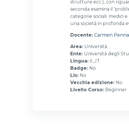
strutture ecc.), con riguar
seconda esamina il ‘proble
categorie sociali: medici e
una società in profonda e
Docente:
Carmen Penna
Area
:
Università
Ente
:
Università degli Stu
Lingua
:
it_IT
Badge
:
No
Lis
:
No
Vecchia edizione
:
No
Livello Corso
:
Beginner