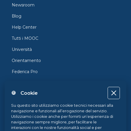
Newsroom
Blog
Help Center
Tutti i MOOC
Università
Orientamento
Federica Pro
FedericaX
🍪 Cookie
Federica Coursera
Accessibilità
Su questo sito utilizziamo cookie tecnici necessari alla
navigazione e funzionali all’erogazione del servizio.
Privacy
Utilizziamo i cookie anche per fornirti un’esperienza di
navigazione sempre migliore, per facilitare le
Termini e Condizioni
interazioni con le nostre funzionalità social e per