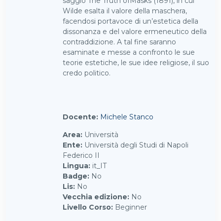
saggio The Truth ofMasks (1891), in cui
Wilde esalta il valore della maschera,
facendosi portavoce di un’estetica della
dissonanza e del valore ermeneutico della
contraddizione. A tal fine saranno
esaminate e messe a confronto le sue
teorie estetiche, le sue idee religiose, il suo
credo politico.
Docente:
Michele Stanco
Area
:
Università
Ente
:
Università degli Studi di Napoli
Federico II
Lingua
:
it_IT
Badge
:
No
Lis
:
No
Vecchia edizione
:
No
Livello Corso
:
Beginner