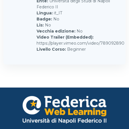
Ente
:
Università degli Studi di Napoli
Federico II
Lingua
:
it_IT
Badge
:
No
Lis
:
No
Vecchia edizione
:
No
Video Trailer (Embedded)
:
https://player.vimeo.com/video/789092890
Livello Corso
:
Beginner