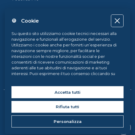
FedericaX
🍪 Cookie
Federica Coursera
Accessibilità
Su questo sito utilizziamo cookie tecnici necessari alla
navigazione e funzionali all’erogazione del servizio.
Privacy
Utilizziamo i cookie anche per fornirti un’esperienza di
navigazione sempre migliore, per facilitare le
Termini e Condizioni
interazioni con le nostre funzionalità social e per
consentirti di ricevere comunicazioni di marketing
Cookie Policy
aderenti alle tue abitudini di navigazione e ai tuoi
interessi. Puoi esprimere il tuo consenso cliccando su
Cookie Center
ACCETTA TUTTI. Chiudendo il banner, continueranno ad
operare i soli cookie tecnici. Potrai sempre gestire le
tue preferenze accedendo al nostro
Cookie Center
e
Accetta tutti
ottenere maggiori informazioni sui cookie utilizzati,
Copyright © 2026 Federica Weblearning, all rights reserved. |
visitando la nostra
Cookie Policy
.
Rifiuta tutti
Federica Weblearning - Centro di Ateneo per l'Innovazione, la
Sperimentazione e la Diffusione della Didattica Multimediale
Personalizza
Università degli Studi di Napoli Federico II, via Partenope 36 -
80121, Napoli (Italy) C.F. 00876220633