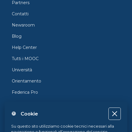
Partners
Contatti
Newsroom
Blog
Help Center
Tutti i MOOC
Università
Orientamento
Federica Pro
FedericaX
🍪 Cookie
Federica Coursera
Accessibilità
Su questo sito utilizziamo cookie tecnici necessari alla
navigazione e funzionali all’erogazione del servizio.