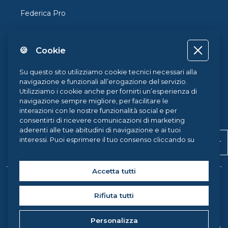
Federica Pro
FedericaX
🍪 Cookie
Federica Coursera
Accessibilità
Su questo sito utilizziamo cookie tecnici necessari alla
navigazione e funzionali all’erogazione del servizio.
Privacy
Utilizziamo i cookie anche per fornirti un’esperienza di
navigazione sempre migliore, per facilitare le
Termini e Condizioni
interazioni con le nostre funzionalità social e per
consentirti di ricevere comunicazioni di marketing
Cookie Policy
aderenti alle tue abitudini di navigazione e ai tuoi
Apr
interessi. Puoi esprimere il tuo consenso cliccando su
Cookie Center
ACCETTA TUTTI. Chiudendo il banner, continueranno ad
operare i soli cookie tecnici. Potrai sempre gestire le
tue preferenze accedendo al nostro
Cookie Center
e
Accetta tutti
ottenere maggiori informazioni sui cookie utilizzati,
Copyright © 2026 Federica Weblearning, all rights reserved. |
visitando la nostra
Cookie Policy
.
Rifiuta tutti
Federica Weblearning - Centro di Ateneo per l'Innovazione, la
Sperimentazione e la Diffusione della Didattica Multimediale
Personalizza
Università degli Studi di Napoli Federico II, via Partenope 36 -