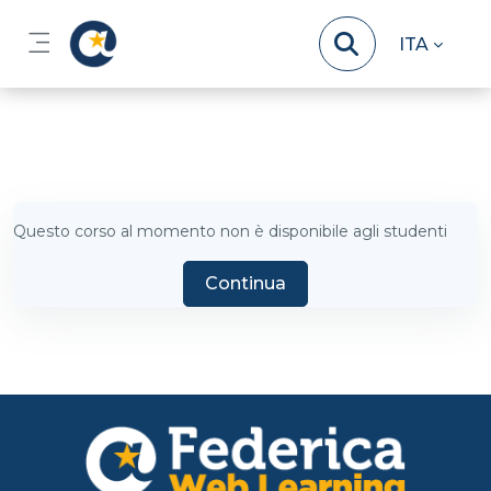
Vai al contenuto principale
ITA
Pannello laterale
Questo corso al momento non è disponibile agli studenti
Continua