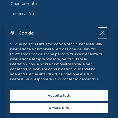
Orientamento
Federica Pro
FedericaX
🍪 Cookie
Federica Coursera
Accessibilità
Su questo sito utilizziamo cookie tecnici necessari alla
navigazione e funzionali all’erogazione del servizio.
Privacy
Utilizziamo i cookie anche per fornirti un’esperienza di
navigazione sempre migliore, per facilitare le
Termini e Condizioni
interazioni con le nostre funzionalità social e per
consentirti di ricevere comunicazioni di marketing
Cookie Policy
aderenti alle tue abitudini di navigazione e ai tuoi
interessi. Puoi esprimere il tuo consenso cliccando su
Cookie Center
ACCETTA TUTTI. Chiudendo il banner, continueranno ad
operare i soli cookie tecnici. Potrai sempre gestire le
tue preferenze accedendo al nostro
Cookie Center
e
Accetta tutti
ottenere maggiori informazioni sui cookie utilizzati,
Copyright © 2026 Federica Weblearning, all rights reserved. |
visitando la nostra
Cookie Policy
.
Rifiuta tutti
Federica Weblearning - Centro di Ateneo per l'Innovazione, la
Sperimentazione e la Diffusione della Didattica Multimediale