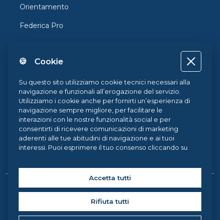
Orientamento
Federica Pro
FedericaX
🍪 Cookie
Federica Coursera
Accessibilità
Su questo sito utilizziamo cookie tecnici necessari alla
navigazione e funzionali all’erogazione del servizio.
Privacy
Utilizziamo i cookie anche per fornirti un’esperienza di
navigazione sempre migliore, per facilitare le
Termini e Condizioni
interazioni con le nostre funzionalità social e per
consentirti di ricevere comunicazioni di marketing
Cookie Policy
aderenti alle tue abitudini di navigazione e ai tuoi
interessi. Puoi esprimere il tuo consenso cliccando su
Cookie Center
ACCETTA TUTTI. Chiudendo il banner, continueranno ad
operare i soli cookie tecnici. Potrai sempre gestire le
tue preferenze accedendo al nostro
Cookie Center
e
Accetta tutti
ottenere maggiori informazioni sui cookie utilizzati,
Copyright © 2026 Federica Weblearning, all rights reserved. |
visitando la nostra
Cookie Policy
.
Rifiuta tutti
Federica Weblearning - Centro di Ateneo per l'Innovazione, la
Sperimentazione e la Diffusione della Didattica Multimediale