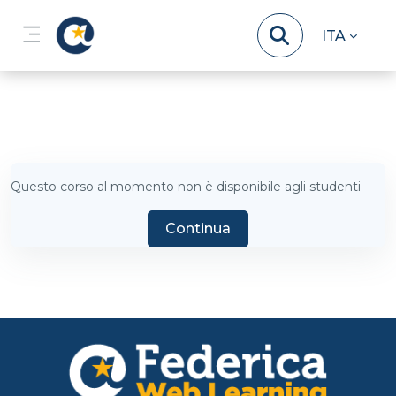
Vai al contenuto principale
ITA
Pannello laterale
Questo corso al momento non è disponibile agli studenti
Continua