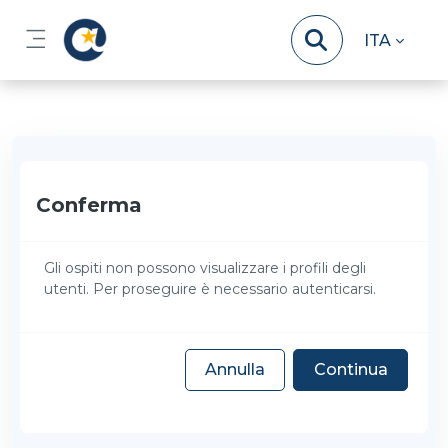
Vai al contenuto principale
ITA
Pannello laterale
Conferma
Gli ospiti non possono visualizzare i profili degli
utenti. Per proseguire è necessario autenticarsi.
Annulla
Continua