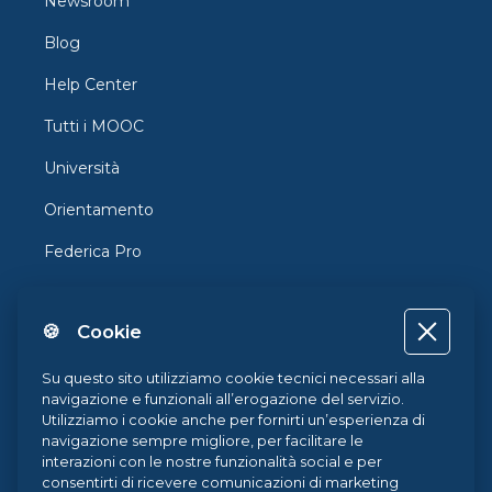
Newsroom
Blog
Help Center
Tutti i MOOC
Università
Orientamento
Federica Pro
FedericaX
🍪 Cookie
Federica Coursera
Accessibilità
Su questo sito utilizziamo cookie tecnici necessari alla
navigazione e funzionali all’erogazione del servizio.
Privacy
Utilizziamo i cookie anche per fornirti un’esperienza di
navigazione sempre migliore, per facilitare le
Termini e Condizioni
interazioni con le nostre funzionalità social e per
consentirti di ricevere comunicazioni di marketing