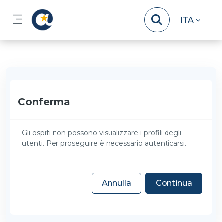
Vai al contenuto principale
ITA
Pannello laterale
Conferma
Gli ospiti non possono visualizzare i profili degli
utenti. Per proseguire è necessario autenticarsi.
Annulla
Continua