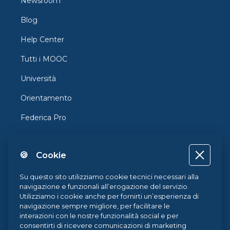
Newsroom
Blog
Help Center
Tutti i MOOC
Università
Orientamento
Federica Pro
FedericaX
🍪 Cookie
Federica Coursera
Accessibilità
Su questo sito utilizziamo cookie tecnici necessari alla
navigazione e funzionali all’erogazione del servizio.
Privacy
Utilizziamo i cookie anche per fornirti un’esperienza di
navigazione sempre migliore, per facilitare le
Termini e Condizioni
interazioni con le nostre funzionalità social e per
consentirti di ricevere comunicazioni di marketing