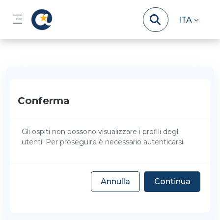
Vai al contenuto principale
ITA
Pannello laterale
Conferma
Gli ospiti non possono visualizzare i profili degli
utenti. Per proseguire è necessario autenticarsi.
Annulla
Continua