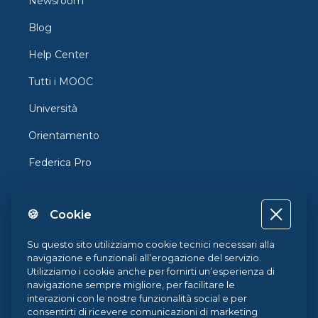
Newsroom
Blog
Help Center
Tutti i MOOC
Università
Orientamento
Federica Pro
FedericaX
🍪 Cookie
Federica Coursera
Accessibilità
Su questo sito utilizziamo cookie tecnici necessari alla
navigazione e funzionali all’erogazione del servizio.
Privacy
Utilizziamo i cookie anche per fornirti un’esperienza di
navigazione sempre migliore, per facilitare le
Termini e Condizioni
interazioni con le nostre funzionalità social e per
consentirti di ricevere comunicazioni di marketing