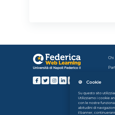
Chi
Par
Con
🍪 Cookie
Ne
Su questo sito utilizzi
Blo
Utilizziamo i cookie an
con le nostre funziona
Hel
abitudini di navigazio
il banner, continueran