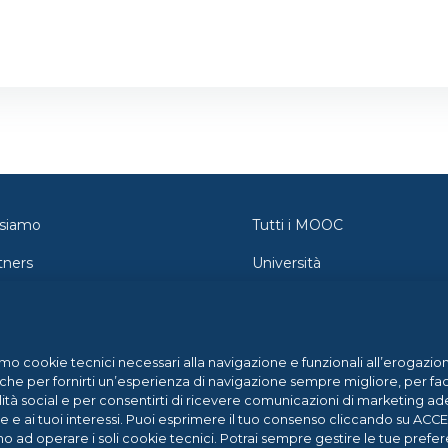
 siamo
Tutti i MOOC
tners
Università
tatti
Orientamento
wsroom
Federica Pro
amo cookie tecnici necessari alla navigazione e funzionali all’erogazion
g
FedericaX
che per fornirti un’esperienza di navigazione sempre migliore, per facil
lità social e per consentirti di ricevere comunicazioni di marketing ade
p Center
Federica Coursera
ne e ai tuoi interessi. Puoi esprimere il tuo consenso cliccando su AC
no ad operare i soli cookie tecnici. Potrai sempre gestire le tue pre