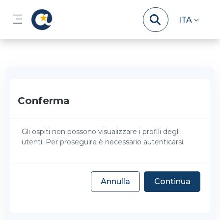
Vai al contenuto principale
ITA
Pannello laterale
Conferma
Gli ospiti non possono visualizzare i profili degli
utenti. Per proseguire è necessario autenticarsi.
Annulla
Continua