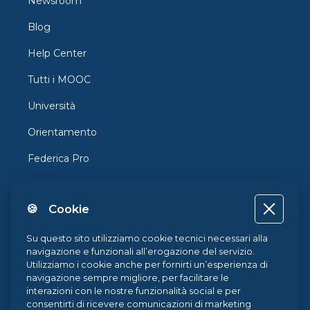
Newsroom
Blog
Help Center
Tutti i MOOC
Università
Orientamento
Federica Pro
FedericaX
🍪 Cookie
Federica Coursera
Accessibilità
Su questo sito utilizziamo cookie tecnici necessari alla
navigazione e funzionali all’erogazione del servizio.
Privacy
Utilizziamo i cookie anche per fornirti un’esperienza di
navigazione sempre migliore, per facilitare le
Termini e Condizioni
interazioni con le nostre funzionalità social e per
consentirti di ricevere comunicazioni di marketing