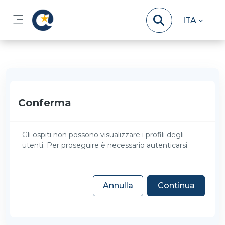
Vai al contenuto principale
ITA
Pannello laterale
Conferma
Gli ospiti non possono visualizzare i profili degli
utenti. Per proseguire è necessario autenticarsi.
Annulla
Continua