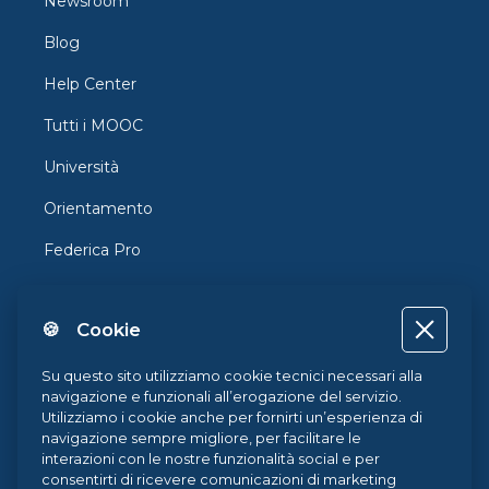
Newsroom
Blog
Help Center
Tutti i MOOC
Università
Orientamento
Federica Pro
FedericaX
🍪 Cookie
Federica Coursera
Accessibilità
Su questo sito utilizziamo cookie tecnici necessari alla
navigazione e funzionali all’erogazione del servizio.
Privacy
Utilizziamo i cookie anche per fornirti un’esperienza di
navigazione sempre migliore, per facilitare le
Termini e Condizioni
interazioni con le nostre funzionalità social e per
consentirti di ricevere comunicazioni di marketing