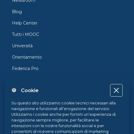
Newsroom
Blog
Help Center
Tutti i MOOC
Università
Orientamento
Federica Pro
FedericaX
🍪 Cookie
Federica Coursera
Accessibilità
Su questo sito utilizziamo cookie tecnici necessari alla
navigazione e funzionali all’erogazione del servizio.
Privacy
Utilizziamo i cookie anche per fornirti un’esperienza di
navigazione sempre migliore, per facilitare le
Termini e Condizioni
interazioni con le nostre funzionalità social e per
consentirti di ricevere comunicazioni di marketing