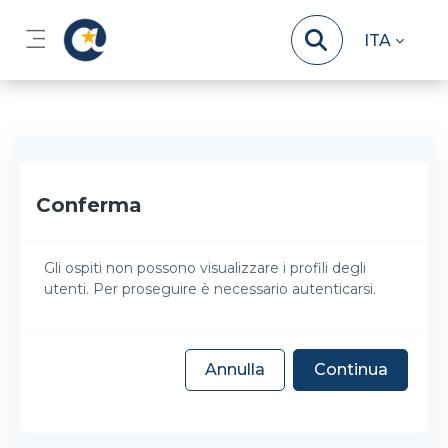
Vai al contenuto principale
ITA
Pannello laterale
Conferma
Gli ospiti non possono visualizzare i profili degli
utenti. Per proseguire è necessario autenticarsi.
Annulla
Continua