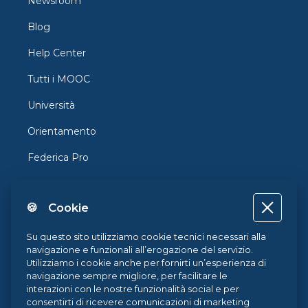
Newsroom
Blog
Help Center
Tutti i MOOC
Università
Orientamento
Federica Pro
FedericaX
🍪 Cookie
Federica Coursera
Accessibilità
Su questo sito utilizziamo cookie tecnici necessari alla
navigazione e funzionali all’erogazione del servizio.
Privacy
Utilizziamo i cookie anche per fornirti un’esperienza di
navigazione sempre migliore, per facilitare le
Termini e Condizioni
interazioni con le nostre funzionalità social e per
consentirti di ricevere comunicazioni di marketing