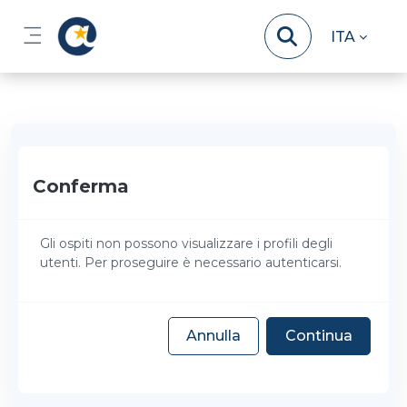
Vai al contenuto principale
ITA
Pannello laterale
Conferma
Gli ospiti non possono visualizzare i profili degli
utenti. Per proseguire è necessario autenticarsi.
Annulla
Continua