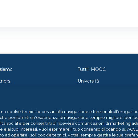
 siamo
Tutti i MOOC
tners
Università
tatti
Orientamento
wsroom
Federica Pro
amo cookie tecnici necessari alla navigazione e funzionali all’erogazion
g
FedericaX
che per fornirti un’esperienza di navigazione sempre migliore, per facil
lità social e per consentirti di ricevere comunicazioni di marketing ade
p Center
Federica Coursera
ne e ai tuoi interessi. Puoi esprimere il tuo consenso cliccando su AC
no ad operare i soli cookie tecnici. Potrai sempre gestire le tue pre