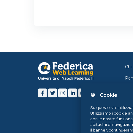
Chi
Par
Con
🍪 Cookie
Ne
Su questo sito utilizzi
Blo
Utilizziamo i cookie an
con le nostre funziona
Hel
abitudini di navigazio
il banner, continueran