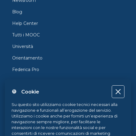
Newsroom
Blog
Help Center
Tutti i MOOC
Università
Orientamento
Federica Pro
FedericaX
🍪 Cookie
Federica Coursera
Accessibilità
Su questo sito utilizziamo cookie tecnici necessari alla
navigazione e funzionali all’erogazione del servizio.
Privacy
Utilizziamo i cookie anche per fornirti un’esperienza di
navigazione sempre migliore, per facilitare le
Termini e Condizioni
interazioni con le nostre funzionalità social e per
consentirti di ricevere comunicazioni di marketing