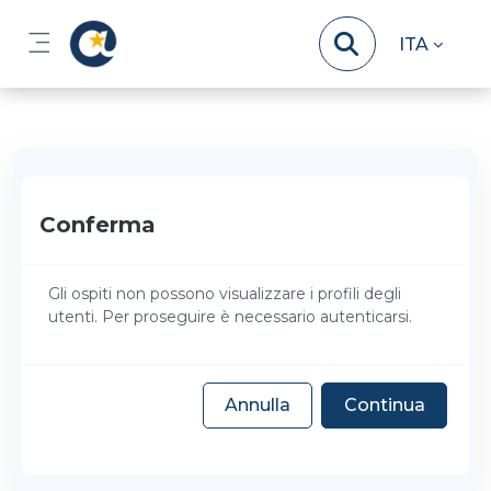
Vai al contenuto principale
ITA
Pannello laterale
Conferma
Gli ospiti non possono visualizzare i profili degli
utenti. Per proseguire è necessario autenticarsi.
Annulla
Continua