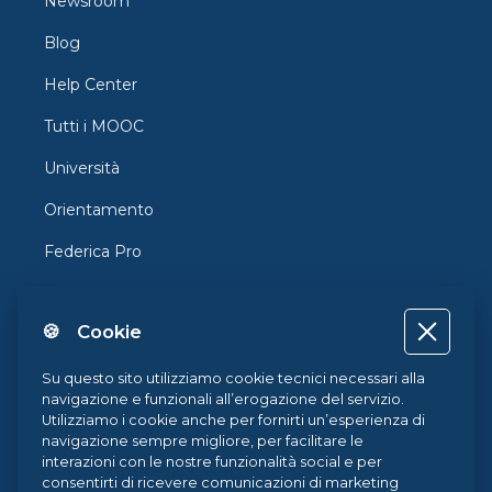
Newsroom
Blog
Help Center
Tutti i MOOC
Università
Orientamento
Federica Pro
FedericaX
🍪 Cookie
Federica Coursera
Accessibilità
Su questo sito utilizziamo cookie tecnici necessari alla
navigazione e funzionali all’erogazione del servizio.
Privacy
Utilizziamo i cookie anche per fornirti un’esperienza di
navigazione sempre migliore, per facilitare le
Termini e Condizioni
interazioni con le nostre funzionalità social e per
consentirti di ricevere comunicazioni di marketing