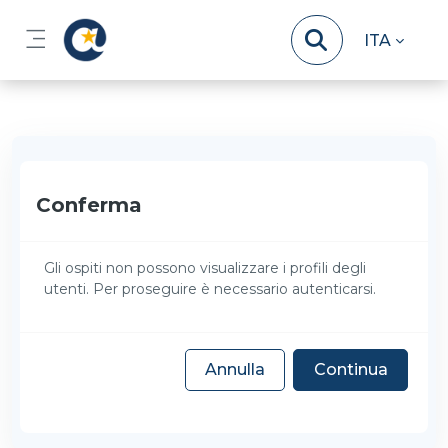
Vai al contenuto principale
ITA
Pannello laterale
Conferma
Gli ospiti non possono visualizzare i profili degli
utenti. Per proseguire è necessario autenticarsi.
Annulla
Continua