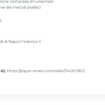
azione nell'analisi strumentale
one dei metodi analitici
o
di di Napoli Federico II
ed)
:
https://player.vimeo.com/video/514303852