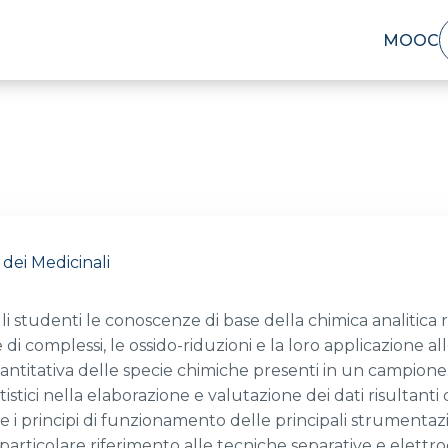
MOOC
 dei Medicinali
li studenti le conoscenze di base della chimica analitica r
e di complessi, le ossido-riduzioni e la loro applicazione a
titativa delle specie chimiche presenti in un campione. V
tistici nella elaborazione e valutazione dei dati risultanti d
 i principi di funzionamento delle principali strumentazi
n particolare riferimento alle tecniche separative e elettr