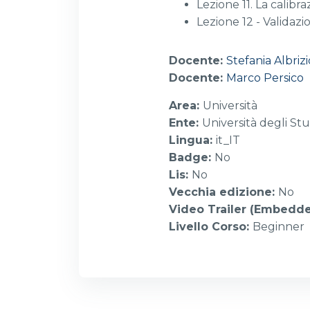
Lezione 11. La calibr
Lezione 12 - Validazi
Docente:
Stefania Albrizi
Docente:
Marco Persico
Area
:
Università
Ente
:
Università degli Stu
Lingua
:
it_IT
Badge
:
No
Lis
:
No
Vecchia edizione
:
No
Video Trailer (Embedd
Livello Corso
:
Beginner