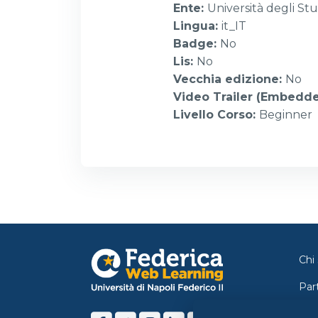
Ente
:
Università degli Stu
Lingua
:
it_IT
Badge
:
No
Lis
:
No
Vecchia edizione
:
No
Video Trailer (Embedd
Livello Corso
:
Beginner
Chi
Par
Con