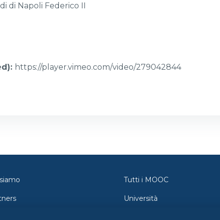
di di Napoli Federico II
ed)
:
https://player.vimeo.com/video/279042844
 siamo
Tutti i MOOC
tners
Università
tatti
Orientamento